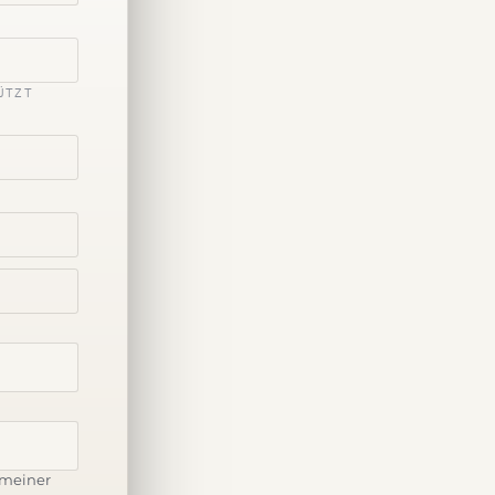
ÜTZT
 meiner