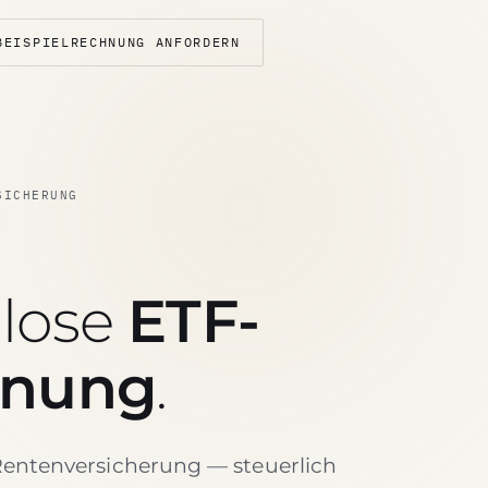
BEISPIELRECHNUNG ANFORDERN
SICHERUNG
nlose
ETF-
hnung
.
Rentenversicherung — steuerlich