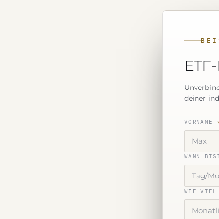
BEI
ETF-
Unverbind
deiner in
VORNAME
WANN BIS
WIE VIEL