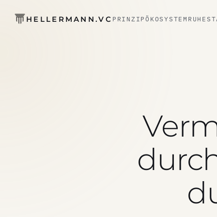
HELLERMANN.VC
PRINZIP
ÖKOSYSTEM
RUHEST
Verm
durch
d