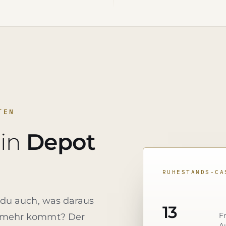
TEN
ein
Depot
RUHESTANDS-CA
 du auch, was daraus
13
F
t mehr kommt? Der
A