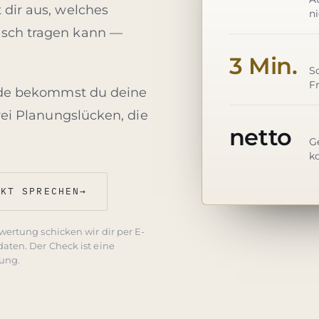
dir aus, welches
ni
sch tragen kann —
3 Min.
So
F
nde bekommst du deine
rei Planungslücken, die
netto
G
k
EKT SPRECHEN
→
ertung schicken wir dir per E-
aten. Der Check ist eine
tung.