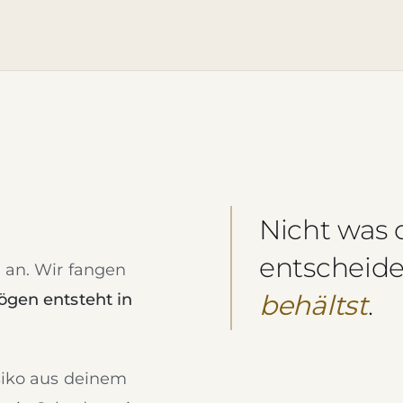
Nicht was 
entscheid
 an. Wir fangen
behältst
.
gen entsteht in
siko aus deinem