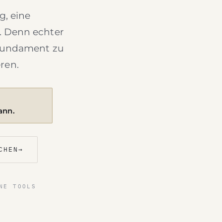
, eine
. Denn echter
 Fundament zu
ren.
ann.
CHEN
→
NE TOOLS