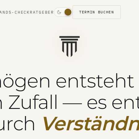
ANDS-CHECK
RATGEBER
TERMIN BUCHEN
ögen entsteht 
 Zufall — es en
urch
Verständn