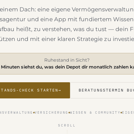
 einem Dach: eine eigene Vermögensverwaltung
sagentur und eine App mit fundiertem Wissen
bau heißt, zu verstehen, was du tust — dein
ützen und mit einer klaren Strategie zu investie
Ruhestand in Sicht?
3 Minuten siehst du, was dein Depot dir monatlich zahlen k
STANDS-CHECK STARTEN
→
BERATUNGSTERMIN BU
NSVERWALTUNG
VERSICHERUNG
WISSEN & COMMUNITY
EIGE
SCROLL