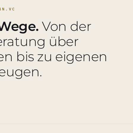
NN.VC
 Wege.
Von der
eratung über
en bis zu eigenen
zeugen.