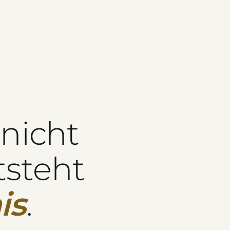
nicht
tsteht
is
.